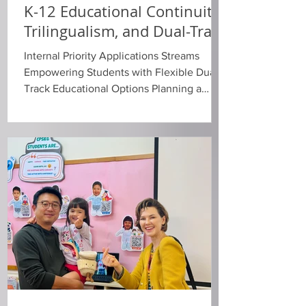
K-12 Educational Continuity,
適應力，本校在日常教學中著重以下兩個
Trilingualism, and Dual-Track
維度的培養： 系統化知識建構
（Systematizing Knowledge）： 教學團隊
Pathways
Internal Priority Applications Streams
透過引導孩子繪製思維導圖（Mind
Empowering Students with Flexible Dual-
Map），將日常生活中細碎、散落的知識
Track Educational Options Planning a
點進行聚焦與系統化整理。這項工具
stable and high-quality educational path
for children is a top priority for many
families. The Creative Schools Continuum
—comprising Creative Secondary School
(CSS), Creative Primary School (CPS), and
Creative Primary School’s Kindergarten
(CPSKG)—has long utilized a collaborative
"Three-School Connection" model to
provide students with a coherent learning
journe