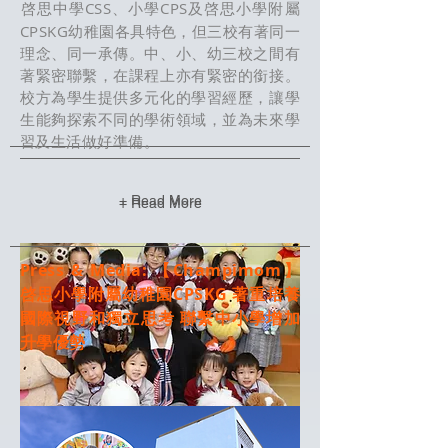
啓思中學CSS
、
小學CPS
及
啓思小學
附屬
CPSKG幼稚園
各具特色，但三校有著同一
理念、同一承傳。中、小、幼三校之間有
著緊密聯繫，在課程上亦有緊密的銜接。
校方為學生提供多元化的學習經歷，讓學
生能夠探索不同的學術領域，並為未來學
習及生活做好準備。
+ Read More
+ Read More
Press & Media: 【Champimom】
啓思小學附屬幼稚園CPSKG 著重培養
國際視野和獨立思考 聯繫中小學增加
升學優勢