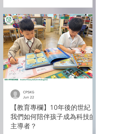
我們讀書時，或許「Copy & Paste」便
啓思中小幼連校將
「交到差」 ；然而，現在的小朋友已經懂
得運用人工智慧（AI）協助搜集資料、甚
至繪製圖表 。 試想像，若小朋友在幼稚園
時期主要習慣於傳統的單向式授課——「坐
在座位上聽老師以聽講與反覆記憶為
主」，一旦升上小學，面對需要高度自主
研究的專題研習，很容易感到無所適從、
壓力倍增 。 面對瞬息萬變的科技時代，我
們到底該如何協助小朋友起步，才能打造
立足未來（Future-proof） 的核心競爭
力，讓他們真正成為「AI的主導者
（Master of AI）」，而非被科技淘汰的被
CPSKG
動接收者 ？ AI時代下「不被淘汰」能力：
Jun 22
由「答案世界」轉入「提問世界」 在 AI
【教育專欄】10年後的世紀：
已經能夠秒速提供所有答案的時代，未來
我們如何陪伴孩子成為科技的
真正的精英，考驗的不再是「誰的記性
好、背誦的字最多」，而是要像科學家一
主導者？
樣懂得精準提問（Prompting），並運用批