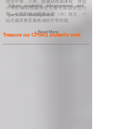
啓思中學、小學、附屬幼稚園連校，啓思
future academic advancement and
小學附屬幼稚園學生可優先報讀啓思小
學，中學部曾誕國際文憑（IB）狀元，一
personal development.
站式優質教育服務減輕升學煩惱。
+ Read More
Treasure our CPSKG student's work