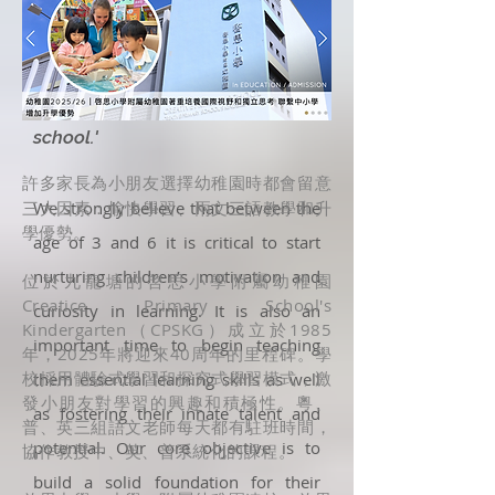
Principal Message
'Every child is unique, so is our
school.'
許多家長為小朋友選擇幼稚園時都會留意
三大因素：愉快學習、兩文三語教學和升
We strongly believe that between the
學優勢。
age of 3 and 6 it is critical to start
nurturing children’s motivation and
位於九龍塘的啓思小學附屬幼稚園
Creatice Primary School's
curiosity in learning. It is also an
Kindergarten（CPSKG）成立於1985
important time to begin teaching
年，2025年將迎來40周年的里程碑。學
校採用體驗式學習和探究式學習模式，激
them essential learning skills as well
發小朋友對學習的興趣和積極性。粵、
as fostering their innate talent and
普、英三組語文老師每天都有駐班時間，
potential. Our core objective is to
協作教授中、英、普系統化的課程。
build a solid foundation for their