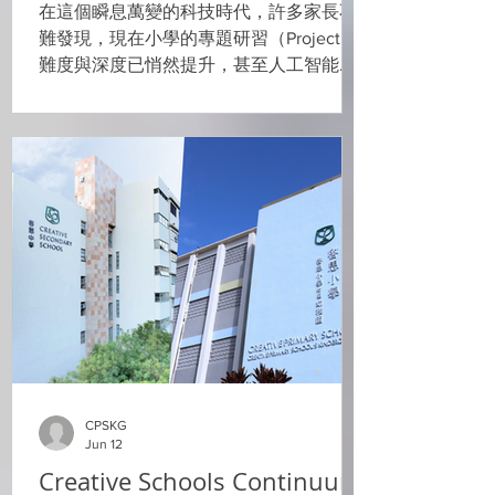
在這個瞬息萬變的科技時代，許多家長不
判性思考（Critical Thinking） 去評估 AI
難發現，現在小學的專題研習（Project）
給予的答案是
難度與深度已悄然提升，甚至人工智能
（AI）的應用也開始融入日常學習中。這
不禁讓我們思考：當孩子 6 年後從小學畢
業，甚至 15 年後從大學步入社會時，科技
將會把世界塑造成什麼模樣？ 面對未來的
科技浪潮，前瞻性的教育藍圖核心價值或
許不再是比拼「誰背誦的知識最多」，教
育的核心價值或許不再是比拼「誰背誦的
知識最多」，而是看「誰最懂得發問、最
懂得解決問題」。要為孩子打造立足未來
（Future-proof）的核心競爭力，讓他們成
為科技的主導者而非被動接收者，從幼兒
階段的思維啟蒙便顯得尤為重要。 這份對
未來能力的重視，正與啓思小學附屬幼稚
CPSKG
園（CPSKG）一直堅持的「探究式學習」
Jun 12
理念相互呼應。 以探究為核心的教學實踐
Creative Schools Continuum:
為了讓幼兒在面對未來轉變時具備更強的