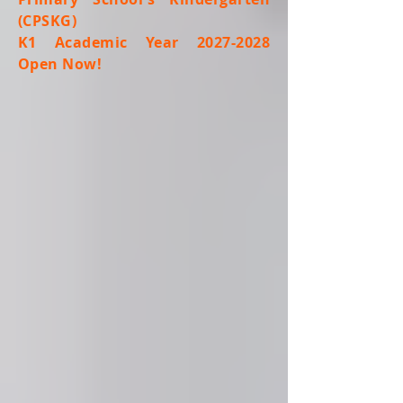
錄感到幸福的事情，及與老師一起體驗製
(CPSKG)
作和吃朱古力感受幸福甜蜜的感覺
K1 Academic Year 2027-2028
Open Now!