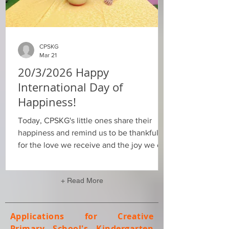
CPSKG
Mar 21
20/3/2026 Happy
International Day of
Happiness!
Today, CPSKG's little ones share their
happiness and remind us to be thankful -
for the love we receive and the joy we can
give. We're thankful for nature, family,
teachers, and friends And we had a sweet
+ Read More
surprise too - we made chocolate Feeling
the happiness and the sweetness of
eating chocolate together! 一起來看看今
Applications for Creative
天國際幸福日，孩子們透過文字和圖畫記
Primary School's Kindergarten