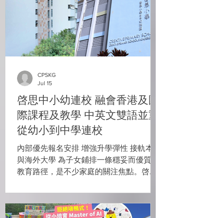
CPSKG
Jul 15
啓思中小幼連校 融會香港及國
際課程及教學 中英文雙語並重
從幼小到中學連校
內部優先報名安排 增強升學彈性 接軌本地
與海外大學 為子女鋪排一條穩妥而優質的
教育路徑，是不少家庭的關注焦點。啓思
中小幼連校旗下的啓思中學（CSS）、啓
思小學（CPS）及啓思小學附屬幼稚園
（CPSKG），多年來秉持以學生為中心的