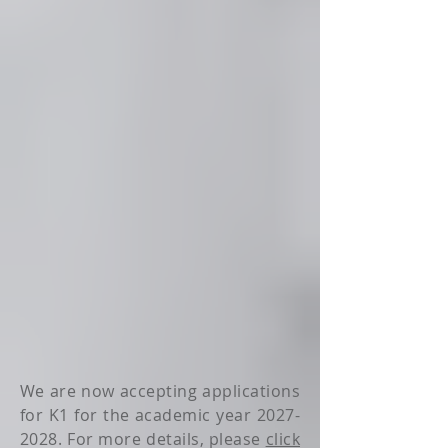
We are now accepting applications
for K1 for the academic year
2027-
2028
. For more details, please
click