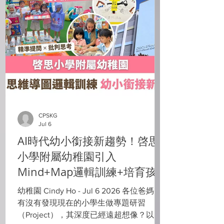
教學理念，三校連繫及協作，為學生提供
從幼兒到高中的連貫學習體驗。強調教育
銜接順暢，學生在完成啓思小學附屬幼稚
園或啓思小學階段後，可獲內部優先報名
安排升讀本校中小學；變通及富前瞻性的
全人教育模式;同時準備學生能靈活地選擇
其他升學路徑，從而減輕家長和學生為升
學所帶來壓力。 緊密連繫 銜接優勢​ 啓思
中小幼連校自1985年於香港九龍塘創辦啓
思小學及啓思小學附屬幼稚園，2006年在
CPSKG
將軍澳開設啓思中學，形成幼、小、中三
Jul 6
校緊密連繫的教育途徑。三校連貫的教育
AI時代幼小銜接新趨勢！啓思
理念，課程設計互相銜接，讓學生在不同
小學附屬幼稚園引入
學習階段自然過渡，減少因轉校而出現的
適應問題。對家長而言，子女可在熟悉的
Mind+Map邏輯訓練+培育孩
學習環境中，從小學到高中階段，穩健成
子成AI主導者
幼稚園 Cindy Ho - Jul 6 2026 各位爸媽，
長，同時為同學們建立良好及正面的師生
有沒有發現現在的小學生做專題研習
及朋輩關係，令學生學習過程中建立自信
（Project），其深度已經遠超想像？以往
和安全感。 啓思中小幼連校 同一教育核心