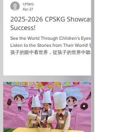
CPSKG
Apr 27
2025-2026 CPSKG Showcase
Success!
See the World Through Children's Eyes,
Listen to the Stories from Their World! 從
孩子的眼中看世界，從孩子的世界中聽故
事。 A huge thank you to all the parents
for coming, supporting, and cheering on
our little ones. Your presence means
everything. It was truly a proud and
treasured moment to see our little ones
confidently share their stories through the
artwork, present their mindmap, and
explain their learning reports to parents —
all with so much courage and joy!