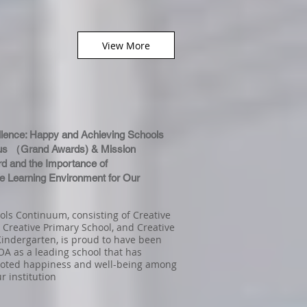
View More
lence: Happy and Achieving Schools
s （Grand Awards) & Mission
d and the Importance of
ve Learning Environment for Our
ols Continuum, consisting of Creative
 Creative Primary School, and Creative
Kindergarten, is proud to have been
A as a leading school that has
moted happiness and well-being among
r institution