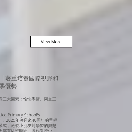
View More
G │著重培養國際視野和
學優勢
意三大因素：愉快學習、兩文三
rimary School's
985年，2025年將迎來40周年的里程
模式，激發小朋友對學習的興趣
天都有駐班時間，協作教授中、