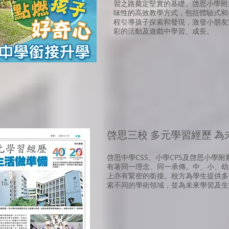
習之路奠定堅實的基礎。啓思小學附
味性的高效教學方式，包括體驗式和
程引導孩子探索和發現，激發小朋友
彩的活動及遊戲中學習、成長。
啓思三校 多元學習經歷 
啓思中學CSS
、
小學CPS
及
啓思小學
附
有著同一理念、同一承傳。中、小、幼
上亦有緊密的銜接。校方為學生提供多
索不同的學術領域，並為未來學習及生