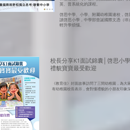
英、普系統化的課程。
啓思中學、小學、附屬幼稚園連校，啓
讀啓思小學，中學部曾誕國際文憑（I
輕升學煩惱。
校長分享K1面試錦囊│啓思小
禮貌寶寶最受歡迎
《教育佳》封面故事訪問了三間幼稚園，為大
有幼稚園校長表示，會對懂禮貌的小朋友印象