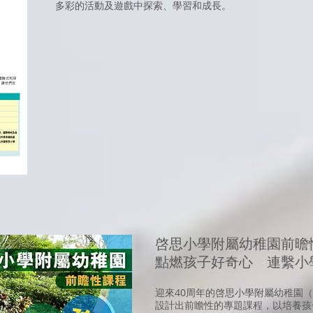
多彩的活動及遊戲中探索、學習和成長。
啓思小學附屬幼稚園前曕
點燃孩子好奇心 連繫小
迎來40周年的啓思小學附屬幼稚園（
設計出前瞻性的專題課程，以培養孩