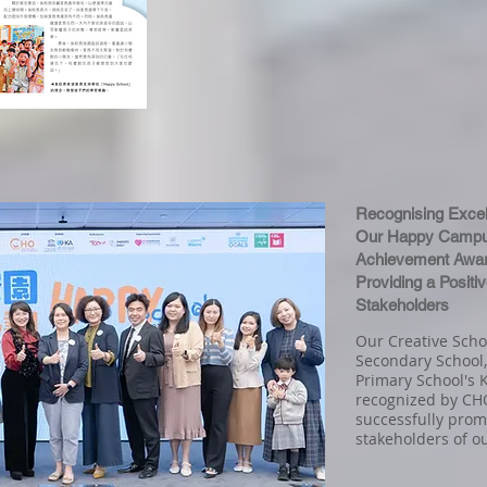
Recognising Excel
Our Happy Campu
Achievement Awar
Providing a Positi
Stakeholders
Our Creative Scho
Secondary School,
Primary School's 
recognized by CHO
successfully pro
stakeholders of ou