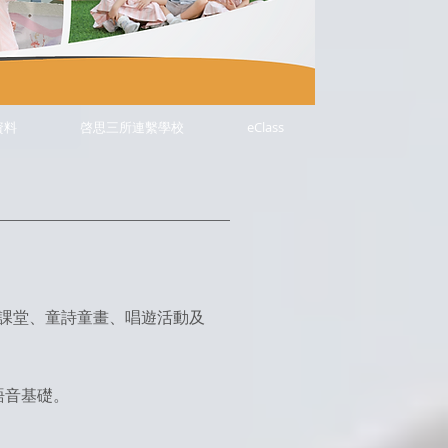
資料
啓思三所連繫學校
eClass
課堂、童詩童畫、唱遊活動及
語音基礎。