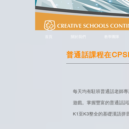
首頁
關於我們
教學團隊
​普通話課程在CPS
每天均有駐班普通話老師專
遊戲。
掌握豐富的普通話詞
K1至K3整全的基礎漢語拼