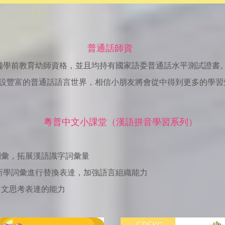
普通話師資
具備學前教育幼師資格，並且均持有國家語委普通話水平測試證書
設豐富的普通話語言世界，相信小朋友將會從中得到更多的學習
粵普中文小課堂（漢語拼音學習系列）
詞彙，拓展漢語識字詞彙量
所學詞彙進行替換表達，加強語言組織能力
中文思考表達的能力