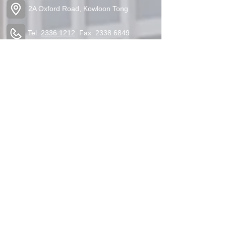
2A Oxford Road, Kowloon Tong
Tel:
2336 1212
Fax:
2338 6849
admin@cpskg.edu.hk
https://www.instagram.com/cpskg/
Copyright ©2020 Creative Primary School's