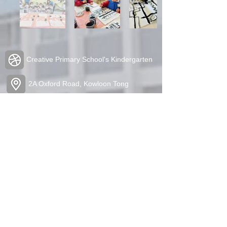
Creative Primary School's Kindergarten
2A Oxford Road, Kowloon Tong
Tel:
2336 1212
Fax:
2338 6849
admin@cpskg.edu.hk
https://www.instagram.com/cpskg/