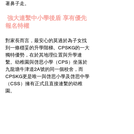
著鼻子走。
 強大連繫中小學後盾 享有優先
報名特權 
對家長而言，最安心的莫過於為子女找
到一條穩妥的升學階梯。CPSKG的一大
獨特優勢，在於其地理位置與升學連
繫。幼稚園與啓思小學（CPS）坐落於
九龍塘牛津道2A號的同一個校舍，而
CPSKG更是唯一與啓思小學及啓思中學
（CSS）擁有正式且直接連繫的幼稚
園。