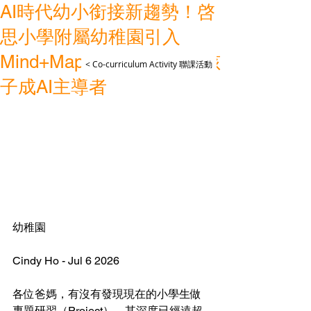
AI時代幼小銜接新趨勢！啓
思小學附屬幼稚園引入
Mind+Map邏輯訓練+培育孩
< Co-curriculum Activity 聯課活動
子成AI主導者
幼稚園 
Cindy Ho - Jul 6 2026 
各位爸媽，有沒有發現現在的小學生做
專題研習（Project），其深度已經遠超