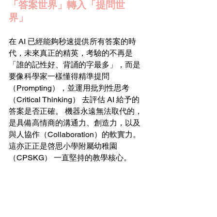
「答案世界」轉入「提問世
界」
在 AI 已經能夠秒速提供所有答案的時
代，未來真正的精英，考驗的不再是
「誰的記性好、背誦的字最多」，而是
要像科學家一樣懂得精準提問
（Prompting），並運用批判性思考
（Critical Thinking） 去評估 AI 給予的
答案是否正確。 機器永遠無法取代的，
是具備高情商的溝通力、創造力，以及
與人協作（Collaboration）的軟實力。
這亦正正是啓思小學附屬幼稚園
（CPSKG） 一直堅持的教學核心。