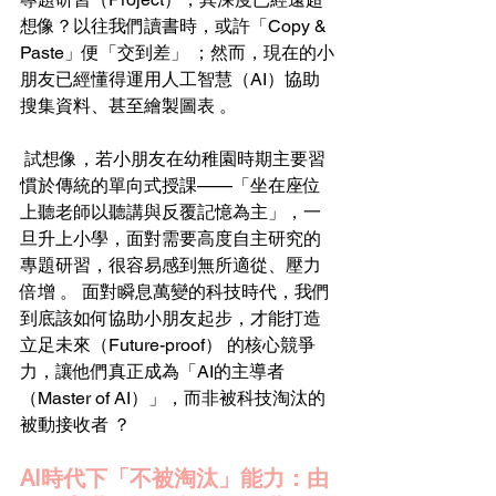
想像？以往我們讀書時，或許「Copy & 
Paste」便「交到差」 ；然而，現在的小
朋友已經懂得運用人工智慧（AI）協助
搜集資料、甚至繪製圖表 。
 試想像，若小朋友在幼稚園時期主要習
慣於傳統的單向式授課——「坐在座位
上聽老師以聽講與反覆記憶為主」，一
旦升上小學，面對需要高度自主研究的
專題研習，很容易感到無所適從、壓力
倍增 。 面對瞬息萬變的科技時代，我們
到底該如何協助小朋友起步，才能打造
立足未來（Future-proof） 的核心競爭
力，讓他們真正成為「AI的主導者
（Master of AI）」，而非被科技淘汰的
被動接收者 ？ 
AI時代下「不被淘汰」能力：由