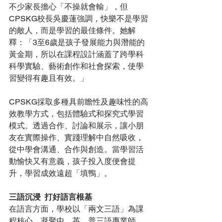
不少家長擔心「不操就會輸」，但
CPSKG校長吳慶蓮強調，快樂不是學習
的敵人，而是學習的最佳條件。她解
釋：「3至6歲是孩子發展能力與潛能的
黃金期，所以在課程設計涵蓋了跨學科
科學實驗、藝術創作和社會探索，使學
習變得有趣且有效。」
CPSKG採取多種具前瞻性及趣味性的高
效教學方式，包括體驗式和探究式學習
模式。透過合作、討論和展示，讓小朋
友在實際操作、實踐理解中自然吸收，
從中學會溝通、合作與創造。當學習活
動愉快又有意義，孩子投入度便會提
升，學習成效遠超「填鴨」。
三語沉浸  打好語言根基
在語言方面，學校以「兩文三語」為課
程核心，凝聚中、英、普三語專業師