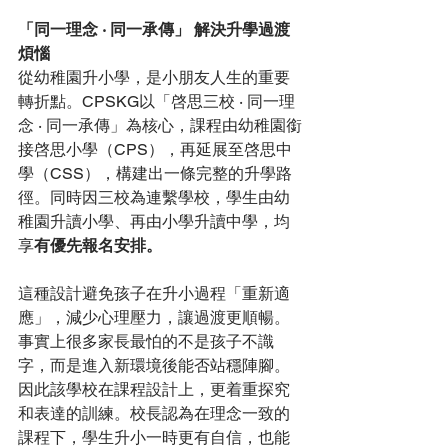
「同一理念 ‧ 同一承傳」 解決升學過渡
煩惱
從幼稚園升小學，是小朋友人生的重要
轉折點。CPSKG以「啓思三校 ‧ 同一理
念 ‧ 同一承傳」為核心，課程由幼稚園銜
接啓思小學（CPS），再延展至啓思中
學（CSS），構建出一條完整的升學路
徑。同時因三校為連繫學校，學生由幼
稚園升讀小學、再由小學升讀中學，均
享
有優先報名安排。
這種設計避免孩子在升小過程「重新適
應」，減少心理壓力，讓過渡更順暢。
事實上很多家長最怕的不是孩子不識
字，而是進入新環境後能否站穩陣腳。
因此該學校在課程設計上，更着重探究
和表達的訓練。校長認為在理念一致的
課程下，學生升小一時更有自信，也能