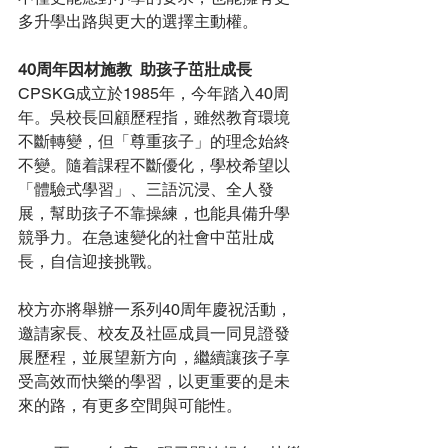
多升學出路與更大的選擇主動權。
40周年因材施教  助孩子茁壯成長
CPSKG成立於1985年，今年踏入40周
年。吳校長回顧歷程指，雖然教育環境
不斷轉變，但「尊重孩子」的理念始終
不變。隨着課程不斷優化，學校希望以
「體驗式學習」、三語沉浸、全人發
展，幫助孩子不靠操練，也能具備升學
競爭力。在急速變化的社會中茁壯成
長，自信迎接挑戰。
校方亦將舉辦一系列40周年慶祝活動，
邀請家長、校友及社區成員一同見證發
展歷程，並展望新方向，繼續讓孩子享
受高效而快樂的學習，以更重要的是未
來的路，有更多空間與可能性。