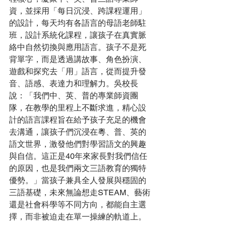
資，並採用「每日沉浸、跨課程運用」
的設計，每天均有各語言的母語老師駐
班，設計系統化課程，讓孩子在真實脈
絡中自然切換與應用語言。孩子不是死
背單字，而是透過講故事、角色扮演、
遊戲和探究去「用」語言，從而提升發
音、語感、表達力和理解力。吳校長
說：「我們中、英、普的專業師資團
隊，在教學的里程上不斷求進，精心設
計的語言課程旨在給予孩子充足的機會
去溝通，讓孩子們沉浸在粵、普、英的
語文世界，激發他們對學習語文的興趣
與自信。這正是40年來家長對我們信任
的原因，也是我們兩文三語教育的獨特
優勢。」當孩子兼具全人發展與穩固的
三語基礎，未來無論想走STEAM、藝術
還是社會科學等不同方向，都能自主選
擇，而非被迫走在單一操練的軌道上。