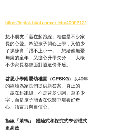
https://topick.hket.com/article/4009212/
想小朋友「贏在起跑線」相信是不少家
長的心聲。希望孩子開心上學，又怕少
了操練會「跟不上小一」；想給他無憂
無慮的童年，又擔心升學失分……大概
不少家長都曾面對過這份矛盾。
啓思小學附屬幼稚園（CPSKG）
以40年
的經驗為家長們提供新答案。真正的
「贏在起跑線」不是背多少詞、寫多少
字，而是孩子能否在快樂中培養好奇
心、語言力與自信心。
拒絕「填鴨」  體驗式和探究式學習模式
更高效