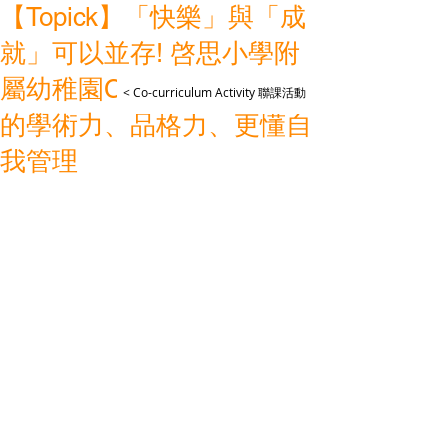
【Topick】「快樂」與「成
就」可以並存! 啓思小學附
屬幼稚園CPSKG成就孩子
< Co-curriculum Activity 聯課活動
的學術力、品格力、更懂自
我管理